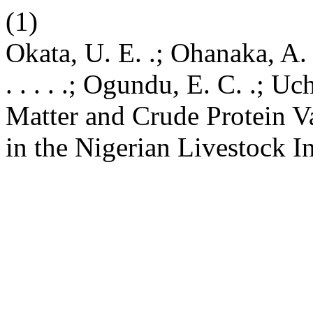
(1)
Okata, U. E. .; Ohanaka, A. U. 
. . . . .; Ogundu, E. C. .; U
Matter and Crude Protein Va
in the Nigerian Livestock I