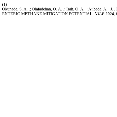
(1)
Okunade, S. A. .; Olafadehan, O. A. .; Isah, O. A. .; Ajiba
ENTERIC METHANE MITIGATION POTENTIAL.
NJAP
2024
,