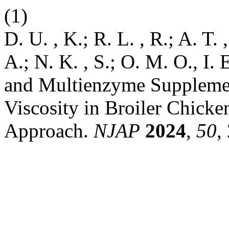
(1)
D. U. , K.; R. L. , R.; A. T. ,
A.; N. K. , S.; O. M. O., I.
and Multienzyme Supplement
Viscosity in Broiler Chicke
Approach.
NJAP
2024
,
50
,