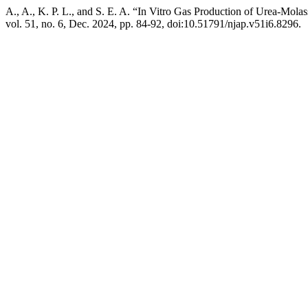
A., A., K. P. L., and S. E. A. “In Vitro Gas Production of Urea-Mola
vol. 51, no. 6, Dec. 2024, pp. 84-92, doi:10.51791/njap.v51i6.8296.