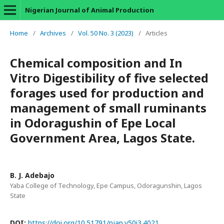
Nigerian Journal of Animal Production
Home
/
Archives
/
Vol. 50 No. 3 (2023)
/
Articles
Chemical composition and In
Vitro Digestibility of five selected
forages used for production and
management of small ruminants
in Odoragushin of Epe Local
Government Area, Lagos State.
B. J. Adebajo
Yaba College of Technology, Epe Campus, Odoragunshin, Lagos
State
DOI:
https://doi.org/10.51791/njap.v50i3.4021