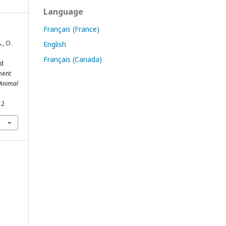
Language
Français (France)
A., O.
English
Français (Canada)
ed
ment
 Animal
12