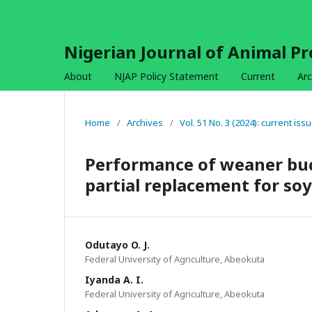
Nigerian Journal of Animal P
About
NJAP Policy Statement
Current
Arc
Home
/
Archives
/
Vol. 51 No. 3 (2024): current iss
Performance of weaner buck
partial replacement for so
Odutayo O. J.
Federal University of Agriculture, Abeokuta
Iyanda A. I.
Federal University of Agriculture, Abeokuta