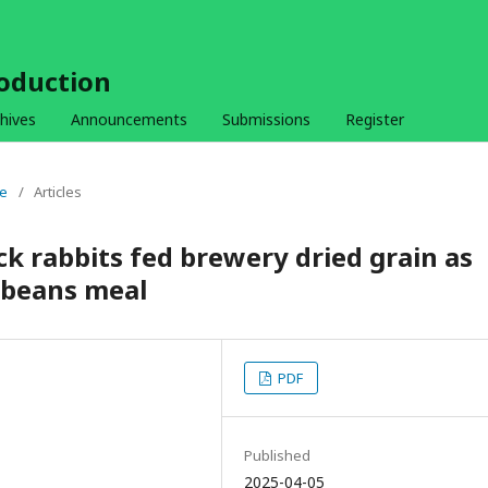
roduction
hives
Announcements
Submissions
Register
ue
/
Articles
 rabbits fed brewery dried grain as
ybeans meal
PDF
Published
2025-04-05