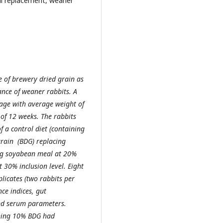
al replacement, weaner
e of brewery dried grain as
nce of weaner rabbits. A
 age with average weight of
of 12 weeks. The rabbits
 a control diet (containing
grain (BDG) replacing
ing soyabean meal at 20%
 30% inclusion level. Eight
licates (two rabbits per
ce indices, gut
nd serum parameters.
ining 10% BDG had