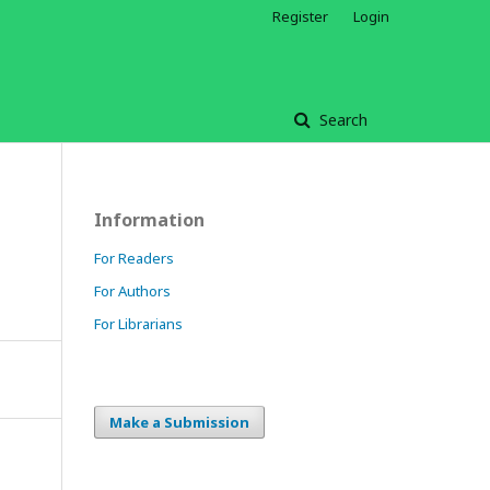
Register
Login
Search
Information
For Readers
For Authors
For Librarians
Make a Submission