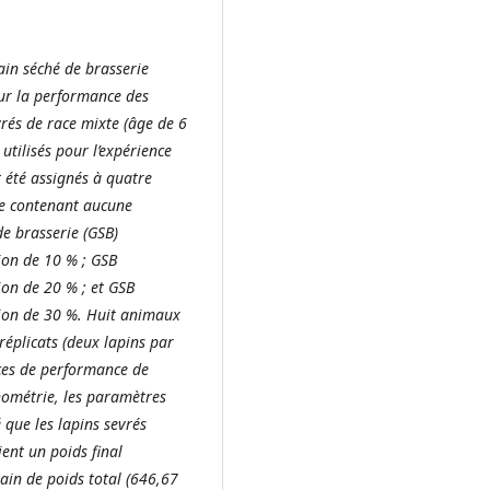
ain séché de brasserie
ur la performance des
vrés de race mixte (âge de 6
tilisés pour l’expérience
 été assignés à quatre
ne contenant aucune
de brasserie (GSB)
ion de 10 % ; GSB
ion de 20 % ; et GSB
sion de 30 %. Huit animaux
éplicats (deux lapins par
dices de performance de
hométrie, les paramètres
 que les lapins sevrés
ent un poids final
ain de poids total (646,67