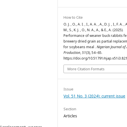
How to Cite
O. J. , O., A. I. , I., A. A. , A., D. J. , I., F. A. , 
M., S., K. J. , O., N. A., A., & E., A. (2025).
Performance of weaner buck rabbits f
brewery dried grain as partial replace
for soybeans meal .
Nigerian Journal of
Production
,
51
(3), 54–65.
https://doi.org/10.51791/njap.v51i3.82
More Citation Formats
Issue
Vol. 51 No. 3 (2024): current issue
Section
Articles