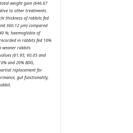
 total weight gain (646.67
ative to other treatments.
le thickness of rabbits fed
 and 360.12 µm) compared
 40 %; haemoglobin of
 recorded in rabbits fed 10%
n weaner rabbits
values (61.95; 60.05 and
, 10% and 20% BDG,
partial replacement for
rmance, gut functionality,
abbit.