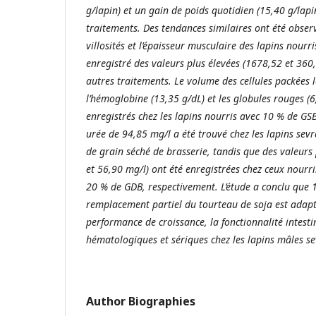
g/lapin) et un gain de poids quotidien (15,40 g/lap
traitements. Des tendances similaires ont été obser
villosités et l’épaisseur musculaire des lapins nourr
enregistré des valeurs plus élevées (1678,52 et 36
autres traitements. Le volume des cellules packées l
l’hémoglobine (13,35 g/dL) et les globules rouges (6
enregistrés chez les lapins nourris avec 10 % de GS
urée de 94,85 mg/l a été trouvé chez les lapins sev
de grain séché de brasserie, tandis que des valeurs 
et 56,90 mg/l) ont été enregistrées chez ceux nourri
20 % de GDB, respectivement. L’étude a conclu qu
remplacement partiel du tourteau de soja est adap
performance de croissance, la fonctionnalité intestin
hématologiques et sériques chez les lapins mâles se
Author Biographies