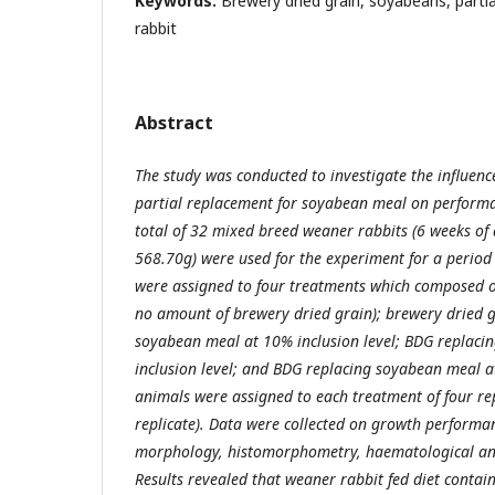
Keywords:
Brewery dried grain, soyabeans, parti
rabbit
Abstract
The study was conducted to investigate the influenc
partial replacement for soyabean meal on performa
total of 32 mixed breed weaner rabbits (6 weeks of
568.70g) were used for the experiment for a period 
were assigned to four treatments which composed of
no amount of brewery dried grain); brewery dried 
soyabean meal at 10% inclusion level; BDG replac
inclusion level; and BDG replacing soyabean meal at
animals were assigned to each treatment of four rep
replicate). Data were collected on growth performan
morphology, histomorphometry, haematological a
Results revealed that weaner rabbit fed diet conta