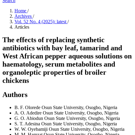
Search
Home
/
Archives
/
Vol. 52 No. 4 (2025): latest
/
Articles
The effects of replacing synthetic
antibiotics with bay leaf, tamarind and
West African pepper aqueous solutions on
haematology, serum metabolites and
organoleptic properties of broiler
chickens
Authors
B. F. Olorede
Osun State University, Osogbo, Nigeria
A. O. Adedire
Osun State University, Osogbo, Nigeria
G. O. Abiodun
Osun State University, Osogbo, Nigeria
S. T. Adesina
Osun State University, Osogbo, Nigeria
W. W. Oyebamiji
Osun State University, Osogbo, Nigeria
M. M. Hamzat
Osun State University, Osogbo, Nigeria