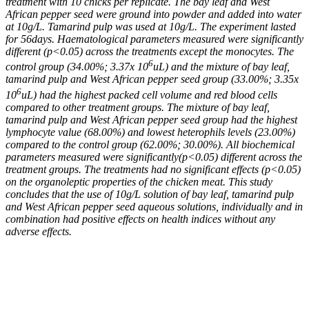
treatment with 10 chicks per replicate. The bay leaf and West
African pepper seed were ground into powder and added into water
at 10g/L. Tamarind pulp was used at 10g/L. The experiment lasted
for 56days. Haematological parameters measured were significantly
different (p<0.05) across the treatments except the m
onocytes. The
6
control group (34.00%; 3.37x 10
uL) and the mixture of bay leaf,
tamarind pulp and West African pepper seed group (33.00%; 3.35x
6
10
uL) had the highest packed cell volume and red blood cells
compared to other treatment groups. The mixture of bay leaf,
tamarind pulp and West African pepper seed group had the highest
lymphocyte value (68.00%) and lowest heterophils levels (23.00%)
compared to the control group (62.00%; 30.00%).
All biochemical
parameters measured were significantly(p<0.05) different across the
treatment groups
.
The treatments had no significant effects (p<0.05)
on the organoleptic properties of the chicken meat.
This study
concludes that the use of 10g/
L solution
of bay leaf, tamarind pulp
and
West African
pepper seed aqueous solution
s
, individually and in
combination had positive effects on health indices without any
adverse effects.