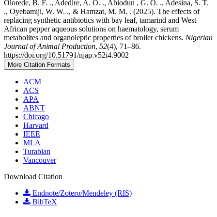
Olorede, B. F. ., Adedire, A. O. ., Abiodun , G. O. ., Adesina, S. T.
., Oyebamiji, W. W. ., & Hamzat, M. M. . (2025). The effects of
replacing synthetic antibiotics with bay leaf, tamarind and West
African pepper aqueous solutions on haematology, serum
metabolites and organoleptic properties of broiler chickens.
Nigerian
Journal of Animal Production
,
52
(4), 71–86.
https://doi.org/10.51791/njap.v52i4.9002
More Citation Formats
ACM
ACS
APA
ABNT
Chicago
Harvard
IEEE
MLA
Turabian
Vancouver
Download Citation
Endnote/Zotero/Mendeley (RIS)
BibTeX