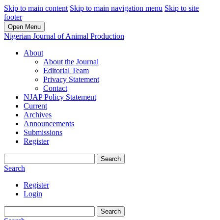
Skip to main content
Skip to main navigation menu
Skip to site
footer
Open Menu
Nigerian Journal of Animal Production
About
About the Journal
Editorial Team
Privacy Statement
Contact
NJAP Policy Statement
Current
Archives
Announcements
Submissions
Register
Search
Search
Register
Login
Search